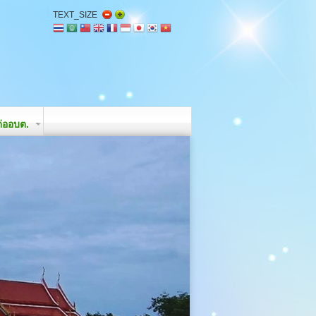
TEXT_SIZE
่ออบต.