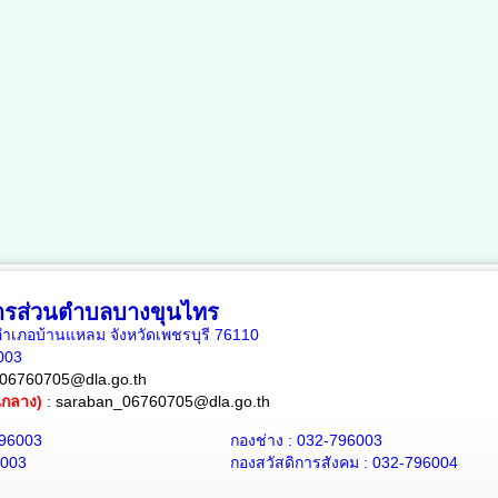
หารส่วนตำบลบางขุนไทร
เภอบ้านแหลม จังหวัดเพชรบุรี 76110
6003
06760705@dla.go.th
ณกลาง)
:
saraban_06760705@dla.go.th
796003
กองช่าง : 032-796003
6003
กองสวัสดิการสังคม : 032-796004