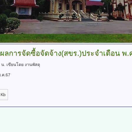
ปผลการจัดซื้อจัดจ้าง(สขร.)ประจำเดือน
พ.ค
8 น.
เขียนโดย งานพัสดุ
พ.ค.67
 Kb