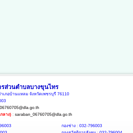
หารส่วนตำบลบางขุนไทร
เภอบ้านแหลม จังหวัดเพชรบุรี 76110
6003
06760705@dla.go.th
ณกลาง)
:
saraban_06760705@dla.go.th
796003
กองช่าง : 032-796003
6003
กองสวัสดิการสังคม : 032-796004