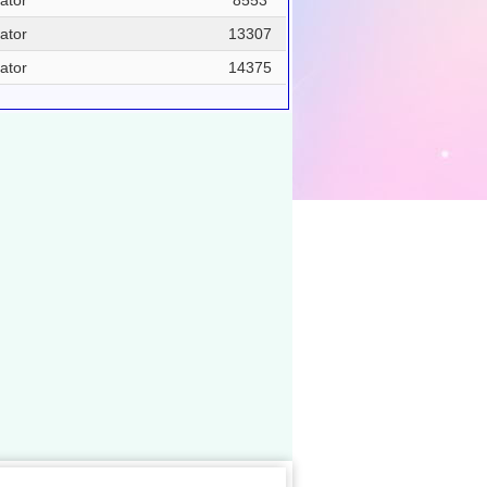
ator
8553
ator
13307
ator
14375